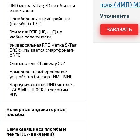
поля (ИМП) М
RFID метка S-Tag 3D на объекты
из металла
Уточняйте
Пломбировочные устройства
(пломбы) с RFID
Этикетки RFID (HF, UHF) на
любые поверхности
Универсальная RFID метка S-Tag
D45 считывается смартфонами
с NFC
Считыватель Chainway C72
Номерное пломбировочное
устройство Силфорт ИМП МИГ
Корпусированная RFID метка S-
TAG® MULTILOCK с тросовым
ЗПУ
Номерные индикаторные
пломбы
Самоклеящиеся пломбы и
ленты (СУ-наклейки)