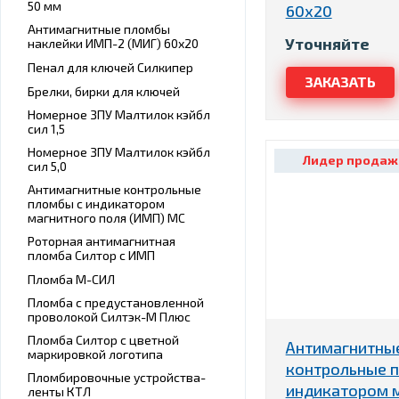
50 мм
60х20
Антимагнитные пломбы
Уточняйте
наклейки ИМП-2 (МИГ) 60х20
Пенал для ключей Силкипер
Брелки, бирки для ключей
Номерное ЗПУ Малтилок кэйбл
сил 1,5
Номерное ЗПУ Малтилок кэйбл
Лидер продаж
сил 5,0
Антимагнитные контрольные
пломбы с индикатором
магнитного поля (ИМП) МС
Роторная антимагнитная
пломба Силтор с ИМП
Пломба М-СИЛ
Пломба с предустановленной
проволокой Силтэк-М Плюс
Пломба Силтор с цветной
Антимагнитны
маркировкой логотипа
контрольные 
Пломбировочные устройства-
индикатором 
ленты КТЛ