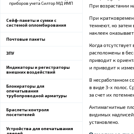
приборов учета Силтор МД ИМП
При возрастании н
При кратковременн
Сейф-пакеты и сумки с
темнеют, но затем
системой опломбирования
наклеек оказывае
Почтовые пакеты
Когда отсутствует
расположены в бес
ЗПУ
приводит к ориент
и приводит к изме
Индикаторы и регистраторы
внешних воздействий
В несработанном с
Блокираторы для
в виде 3-х полос.
опечатывания
за счет их потемне
трубопроводной арматуры
Антимагнитные пло
Браслеты контроля
видимых надписей 
посетителей
установлено.
Устройства для опечатывания
дверей