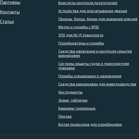
Партнеры
Браслеты контроля посетителей
Устройства для опечатывания дверей
Контакты
Пеналы, боксы, бирки для хранения ключей
Статьи
Метки и пломбы с RFID
ЗПУ для Ж/Д транспорта
Пломбираторы и пломбы
Средства нанесения и контроля скрытой
маркировки
Системы защиты груза и транспортная
упаковка
Пломбы специального назначения
Средства маркировки для животноводства
Инструменты
Знаки, таблички
Башмаки тормозные
Прочее
Витая проволока для пломбировки