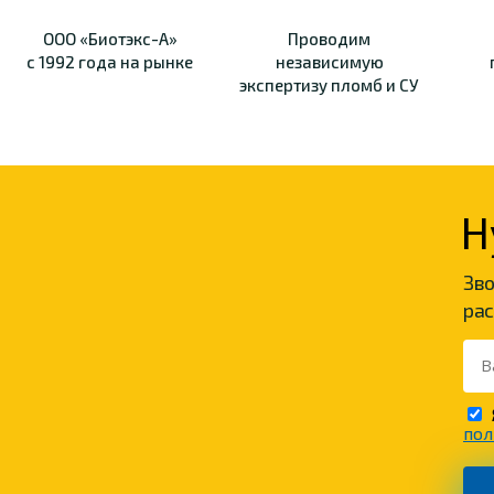
ООО «Биотэкс-А»
Проводим
с 1992 года на рынке
независимую
экспертизу пломб и СУ
Н
Зво
рас
пол