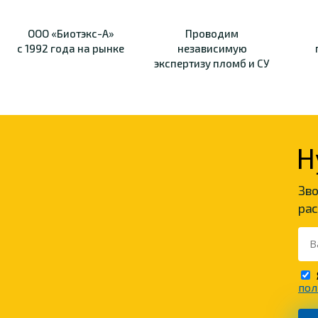
ООО «Биотэкс-А»
Проводим
с 1992 года на рынке
независимую
экспертизу пломб и СУ
Н
Зво
рас
пол