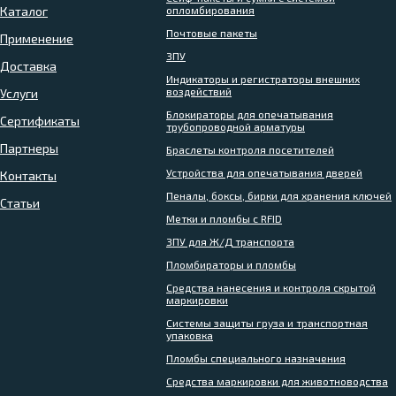
Каталог
опломбирования
Почтовые пакеты
Применение
ЗПУ
Доставка
Индикаторы и регистраторы внешних
воздействий
Услуги
Блокираторы для опечатывания
Сертификаты
трубопроводной арматуры
Партнеры
Браслеты контроля посетителей
Устройства для опечатывания дверей
Контакты
Пеналы, боксы, бирки для хранения ключей
Статьи
Метки и пломбы с RFID
ЗПУ для Ж/Д транспорта
Пломбираторы и пломбы
Средства нанесения и контроля скрытой
маркировки
Системы защиты груза и транспортная
упаковка
Пломбы специального назначения
Средства маркировки для животноводства