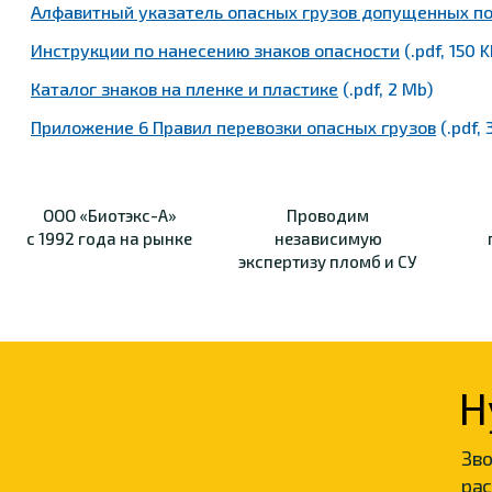
Алфавитный указатель опасных грузов допущенных по
Инструкции по нанесению знаков опасности
(.pdf, 150 K
Каталог знаков на пленке и пластике
(.pdf, 2 Mb)
Приложение 6 Правил перевозки опасных грузов
(.pdf, 
ООО «Биотэкс-А»
Проводим
с 1992 года на рынке
независимую
экспертизу пломб и СУ
Н
Зво
рас