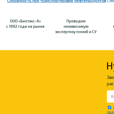
Сохранность при транспортировке нефтепродуктов
(.do
ООО «Биотэкс-А»
Проводим
с 1992 года на рынке
независимую
экспертизу пломб и СУ
Н
Зво
рас
пол