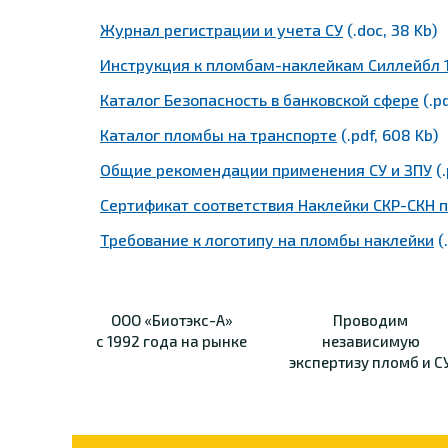
Журнал регистрации и учета СУ
(.doc, 38 Kb)
Инструкция к пломбам-наклейкам Силлейбл 1
Каталог Безопасность в банковской сфере
(.pd
Каталог пломбы на транспорте
(.pdf, 608 Kb)
Общие рекомендации применения СУ и ЗПУ
(.
Сертификат соответствия Наклейки СКР-СКН 
Требование к логотипу на пломбы наклейки
(
ООО «Биотэкс-А»
Проводим
с 1992 года на рынке
независимую
экспертизу пломб и С