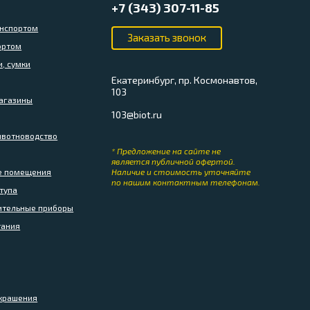
+7 (343) 307-11-85
анспортом
ортом
и, сумки
Екатеринбург, пр. Космонавтов,
103
магазины
103@biot.ru
ивотноводство
* Предложение на сайте не
является публичной офертой.
ые помещения
Наличие и стоимость уточняйте
по нашим контактным телефонам.
тупа
рительные приборы
тания
украшения