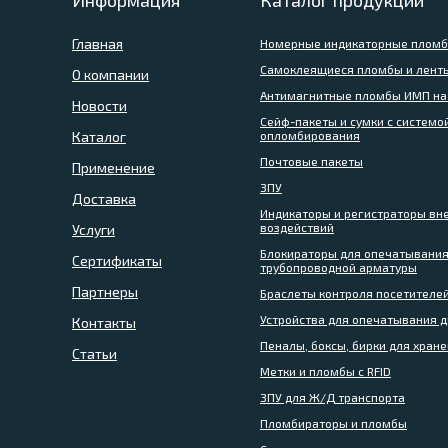
Информация
Каталог продукции
Главная
Номерные индикаторные плом
Самоклеящиеся пломбы и ленты
О компании
Антимагнитные пломбы ИМП на
Новости
Сейф-пакеты и сумки с системо
Каталог
опломбирования
Почтовые пакеты
Применение
ЗПУ
Доставка
Индикаторы и регистраторы вн
воздействий
Услуги
Блокираторы для опечатывани
Сертификаты
трубопроводной арматуры
Партнеры
Браслеты контроля посетителе
Устройства для опечатывания 
Контакты
Пеналы, боксы, бирки для хран
Статьи
Метки и пломбы с RFID
ЗПУ для Ж/Д транспорта
Пломбираторы и пломбы