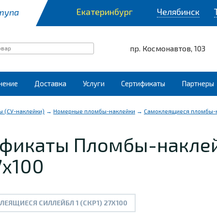
Екатеринбург
Челябинск
тупа
пр. Космонавтов, 103
нение
Доставка
Услуги
Сертификаты
Партнеры
 (СУ-наклейки)
→
Номерные пломбы-наклейки
→
Самоклеящиеся пломбы-
ификаты Пломбы-накле
7х100
ЯЩИЕСЯ СИЛЛЕЙБЛ 1 (СКР1) 27Х100