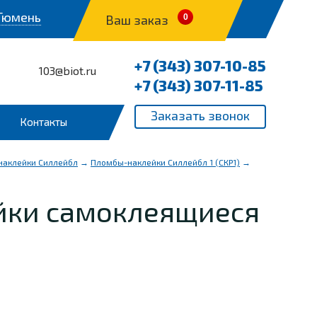
Тюмень
Ваш заказ
0
+7 (343) 307-10-85
103@biot.ru
+7 (343) 307-11-85
Контакты
наклейки Силлейбл
→
Пломбы-наклейки Силлейбл 1 (СКР1)
→
йки самоклеящиеся