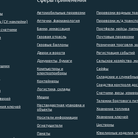
Автомобильные перевозки
Перевозки водным тр
бы
Аптечки, фармакология
Перевозки ж/д трансп
 (СУ-наклейки)
Банки, инкассация
Портфели, кейсы, папк
 счетчики
Газовая отрасль
Почтовые перевозки
й
Газовые баллоны
Розничная торговля, 
Двери и ворота
Регистрация событий
Документы, бумаги
Сельское хозяйство, ж
ешних
Компьютеры и
Сейфы
электроприборы
Складские и служебн
я
Контейнеры
Средства контроля дос
Логистика, склады
й
Счетчики, весы, изме
Мешки
дверей
Тележки бортового пи
Нестандартная упаковка и
ения ключей
Хранение топлива
объекты
Хранение ключей
Носители информации
Цистерны
Огнетушители
Ювелирные изделия, 
Пакеты