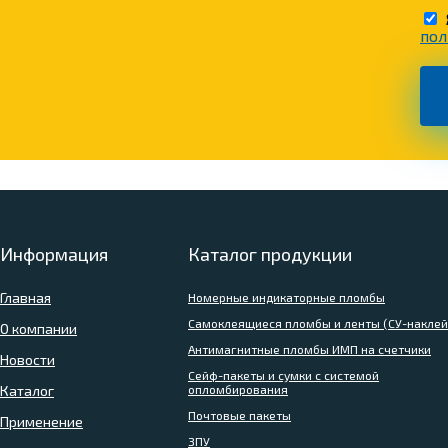
пол
Информация
Каталог продукции
Главная
Номерные индикаторные пломбы
Самоклеящиеся пломбы и ленты (СУ-наклей
О компании
Антимагнитные пломбы ИМП на счетчики
Новости
Сейф-пакеты и сумки с системой
Каталог
опломбирования
Почтовые пакеты
Применение
ЗПУ