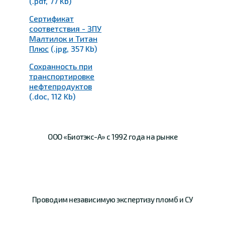
(.pdf, 77 Kb)
Сертификат
соответствия - ЗПУ
Малтилок и Титан
Плюс
(.jpg, 357 Kb)
Сохранность при
транспортировке
нефтепродуктов
(.doc, 112 Kb)
ООО «Биотэкс-А»
с 1992 года на рынке
Проводим
независимую
экспертизу пломб и СУ