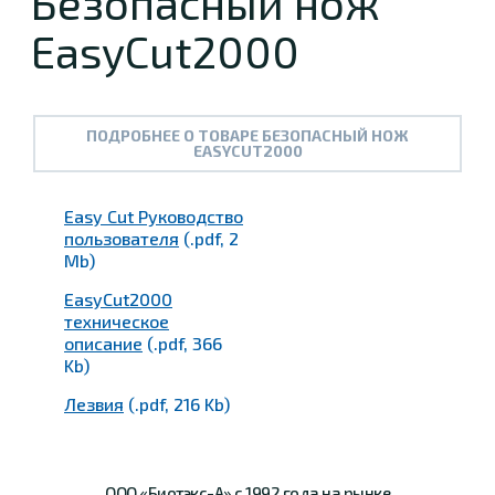
Безопасный нож
EasyCut2000
ПОДРОБНЕЕ О ТОВАРЕ БЕЗОПАСНЫЙ НОЖ
EASYCUT2000
Easy Cut Руководство
пользователя
(.pdf, 2
Mb)
EasyCut2000
техническое
описание
(.pdf, 366
Kb)
Лезвия
(.pdf, 216 Kb)
ООО «Биотэкс-А»
с 1992 года на рынке